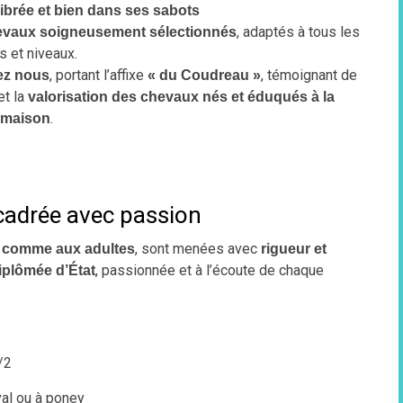
librée et bien dans ses sabots
, adaptés à tous les
evaux soigneusement sélectionnés
s et niveaux.
, portant l’affixe
, témoignant de
ez nous
« du Coudreau »
et la
valorisation des chevaux nés et éduqués à la
.
maison
ncadrée avec passion
, sont menées avec
 comme aux adultes
rigueur et
, passionnée et à l’écoute de chaque
iplômée d’État
/2
val ou à poney