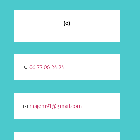
📞
06 77 06 24 24
📧
majeni91@gmail.com